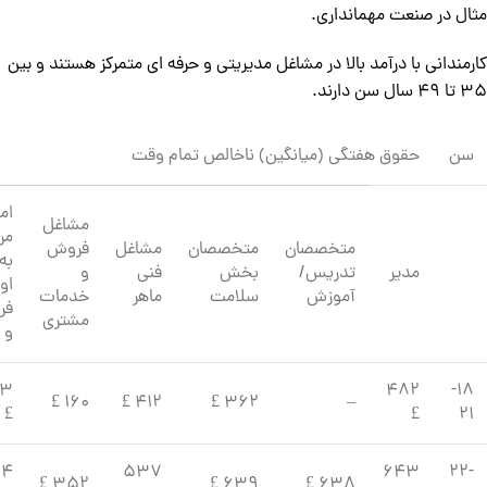
مثال در صنعت مهمانداری.
کارمندانی با درآمد بالا در مشاغل مدیریتی و حرفه ای متمرکز هستند و بین
۳۵ تا ۴۹ سال سن دارند.
سن
حقوق هفتگی (میانگین) ناخالص تمام وقت
ام
مشاغل
مر
متخصصان
متخصصان
مشاغل
فروش
به
مدیر
تدریس/
بخش
فنی
و
او
آموزش
سلامت
ماهر
خدمات
فر
مشتری
و 
93
482
18-
160 £
412 £
362 £
–
£
£
21
94
537
643
22-
352 £
639 £
638 £