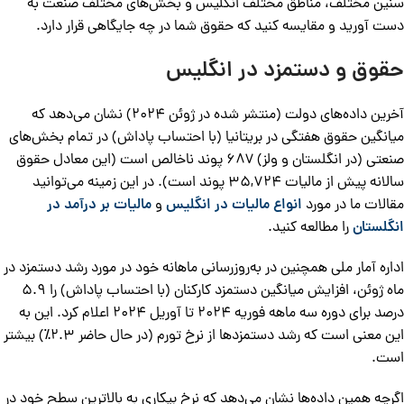
سنین مختلف، مناطق مختلف انگلیس و بخش‌های مختلف صنعت به
دست آورید و مقایسه کنید که حقوق شما در چه جایگاهی قرار دارد.
حقوق و دستمزد در انگلیس
آخرین داده‌های دولت (منتشر شده در ژوئن ۲۰۲۴) نشان می‌دهد که
میانگین حقوق هفتگی در بریتانیا (با احتساب پاداش) در تمام بخش‌های
صنعتی (در انگلستان و ولز) ۶۸۷ پوند ناخالص است (این معادل حقوق
سالانه پیش از مالیات ۳۵,۷۲۴ پوند است). در این زمینه می‌توانید
مقالات ما در مورد
انواع مالیات در انگلیس
و
مالیات بر درآمد در
انگلستان
را مطالعه کنید.
اداره آمار ملی همچنین در به‌روزرسانی ماهانه خود در مورد رشد دستمزد در
ماه ژوئن، افزایش میانگین دستمزد کارکنان (با احتساب پاداش) را ۵.۹
درصد برای دوره سه ماهه فوریه ۲۰۲۴ تا آوریل ۲۰۲۴ اعلام کرد. این به
این معنی است که رشد دستمزدها از نرخ تورم (در حال حاضر ۲.۳٪) بیشتر
است.
اگرچه همین داده‌ها نشان می‌دهد که نرخ بیکاری به بالاترین سطح خود در