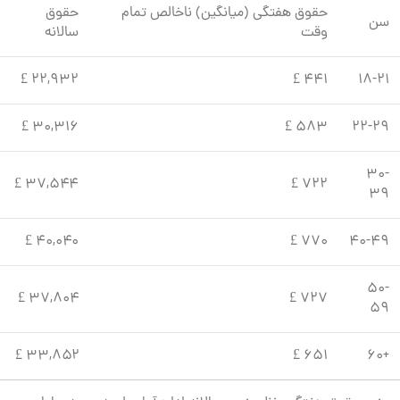
حقوق هفتگی (میانگین) ناخالص تمام
حقوق
سن
وقت
سالانه
۲۲,۹۳۲ £
441 £
18-21
۳۰,۳۱۶ £
583 £
22-29
30-
۳۷,۵۴۴ £
722 £
39
۴۰,۰۴۰ £
770 £
40-49
50-
۳۷,۸۰۴ £
727 £
59
۳۳,۸۵۲ £
651 £
+60