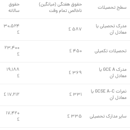
حقوق هفتگی (میانگین)
حقوق
سطح تحصیلات
ناخالص تمام وقت
سالانه
مدرک تحصیلی یا
۳۰,۵۲۴
587 £
معادل آن
£
۲۳,۴۰۰
تحصیلات تکمیلی
450 £
£
مدرک GCE A یا
۱۹,۱۸۸
369 £
معادل آن
£
نمرات GCSE A–C یا
۱۷,۲۱۲ £
331 £
معادل آن
۱۷,۴۲۰
سایر مدارک تحصیلی
335 £
£