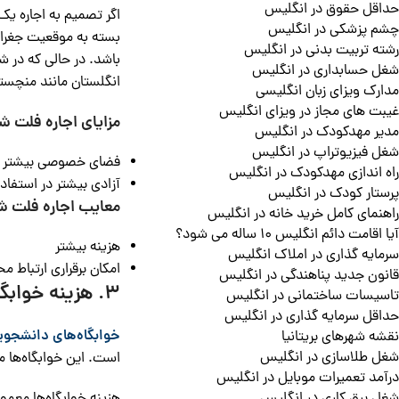
حداقل حقوق در انگلیس
اگر تصمیم به اجاره یک
چشم پزشکی در انگلیس
رشته تربیت بدنی در انگلیس
شغل حسابداری در انگلیس
انگلستان مانند منچستر یا ادینبورگ،
مدارک ویزای زبان انگلیسی
غیبت های مجاز در ویزای انگلیس
مزایای اجاره فلت 
مدیر مهدکودک در انگلیس
شغل فیزیوتراپ در انگلیس
فضای خصوصی بیشتر
راه اندازی مهدکودک در انگلیس
آزادی بیشتر در استفاد
پرستار کودک در انگلیس
معایب اجاره فلت 
راهنمای کامل خرید خانه در انگلیس
آیا اقامت دائم انگلیس 10 ساله می شود؟
هزینه بیشتر
سرمایه گذاری در املاک انگلیس
امکان برقراری ارتباط م
قانون جدید پناهندگی در انگلیس
3. هزینه خوابگاه‌های دانشجویی در انگلیس
تاسیسات ساختمانی در انگلیس
حداقل سرمایه گذاری در انگلیس
خوابگاه‌های دانشجوی
نقشه شهرهای بریتانیا
شغل طلاسازی در انگلیس
است. این خوابگاه‌ها م
درآمد تعمیرات موبایل در انگلیس
هزینه خوابگاه‌ها معمو