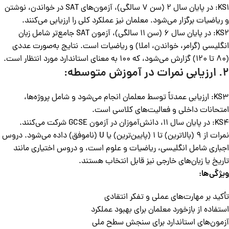
KS1: در پایان سال 2 (سن 7 سالگی)، آزمون‌های SAT در خواندن، نوشتن
و ریاضیات برگزار می‌شود. معلمان نیز عملکرد کلی را ارزیابی می‌کنند.
KS2: در پایان سال 6 (سن 11 سالگی)، آزمون SAT جامع‌تر شامل زبان
انگلیسی (گرامر، خواندن، املا) و ریاضیات است. نتایج به‌صورت عددی
(80 تا 120) گزارش می‌شود، که 100 به معنای استاندارد مورد انتظار است.
2. ارزیابی نمرات در آموزش متوسطه:
KS3: ارزیابی عمدتاً توسط معلمان انجام می‌شود و شامل پروژه‌ها،
امتحانات داخلی و فعالیت‌های کلاسی است.
KS4: در پایان سال 11، دانش‌آموزان در آزمون GCSE شرکت می‌کنند.
نمرات از 9 (بالاترین) تا 1 (پایین‌ترین) یا U (ناموفق) داده می‌شود. دروس
اجباری شامل انگلیسی، ریاضیات و علوم است، و دروس اختیاری مانند
تاریخ یا زبان‌های خارجی نیز قابل انتخاب هستند.
ویژگی‌ها:
تأکید بر مهارت‌های عملی و تفکر انتقادی
استفاده از بازخورد معلمان برای بهبود عملکرد
آزمون‌های استاندارد برای سنجش سطح ملی