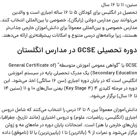
سنین: 11 تا 16 سال
تحصیل در انگلیس برای کودکان 5 تا 16 ساله اجباری است و والدین
می‌توانند بین مدارس دولتی (رایگان)، خصوصی یا بین‌المللی انتخاب کنند.
مدارس خصوصی و بین‌المللی معمولاً برای دانش‌آموزان خارجی جذاب‌تر
هستند، زیرا برنامه‌های درسی متنوع و امکانات پیشرفته‌تری ارائه می‌دهند.
دوره تحصیلی GCSE در مدارس انگلستان
GCSE یا “گواهی عمومی آموزش متوسطه” (General Certificate of
Secondary Education) یک مدرک تحصیلی پایه در سیستم آموزشی
انگلیس است که در پایان دوره اجباری (سن 16 سالگی) اخذ می‌شود. این
دوره در مرحله کلیدی 4 (Key Stage 4) یعنی سال‌های 10 و 11 (سنین 14
تا 16 سال) برگزار می‌شود.
دانش‌آموزان معمولاً بین 8 تا 12 درس را انتخاب می‌کنند که شامل دروس
اجباری (انگلیسی، ریاضیات، علوم) و دروس اختیاری (مانند تاریخ، جغرافیا،
زبان‌های خارجی یا هنر) است. امتحانات پایان دوره در ماه‌های مه و ژوئن
برگزار می‌شود و نمرات از 9 (بالاترین) تا 1 (پایین‌ترین) یا U (ناموفق) داده