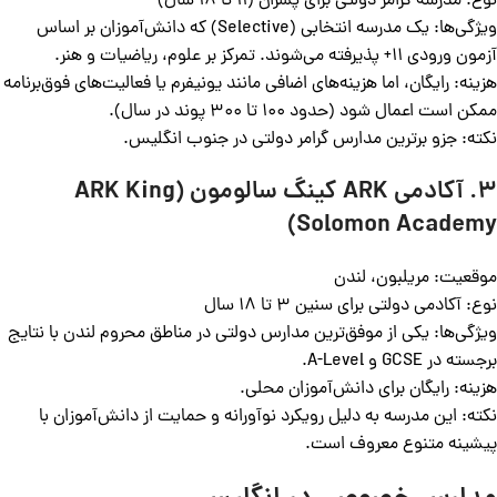
نوع: مدرسه گرامر دولتی برای پسران (11 تا 18 سال)
ویژگی‌ها: یک مدرسه انتخابی (Selective) که دانش‌آموزان بر اساس
آزمون ورودی 11+ پذیرفته می‌شوند. تمرکز بر علوم، ریاضیات و هنر.
هزینه: رایگان، اما هزینه‌های اضافی مانند یونیفرم یا فعالیت‌های فوق‌برنامه
ممکن است اعمال شود (حدود 100 تا 300 پوند در سال).
نکته: جزو برترین مدارس گرامر دولتی در جنوب انگلیس.
3. آکادمی ARK کینگ سالومون (ARK King
Solomon Academy)
موقعیت: مریلبون، لندن
نوع: آکادمی دولتی برای سنین 3 تا 18 سال
ویژگی‌ها: یکی از موفق‌ترین مدارس دولتی در مناطق محروم لندن با نتایج
برجسته در GCSE و A-Level.
هزینه: رایگان برای دانش‌آموزان محلی.
نکته: این مدرسه به دلیل رویکرد نوآورانه و حمایت از دانش‌آموزان با
پیشینه متنوع معروف است.