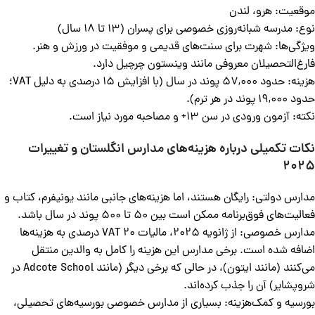
موقعیت: هرو، لندن
نوع: مدرسه شبانه‌روزی خصوصی برای پسران (13 تا 18 سال)
ویژگی‌ها: شهرت برای سنت‌های قدیمی و موفقیت در ورزش و هنر.
فارغ‌التحصیلان معروفی مانند وینستون چرچیل دارد.
هزینه: حدود 57,000 پوند در سال (با افزایش 15 درصدی به دلیل VAT؛
حدود 19,000 پوند در هر ترم).
نکته: آزمون ورودی در سن 13+ و مصاحبه مورد نیاز است.
نکات تکمیلی درباره هزینه‌های مدارس انگلستان و تغییرات
2025
مدارس دولتی: رایگان هستند، اما هزینه‌های جانبی مانند یونیفرم، کتاب و
فعالیت‌های فوق‌برنامه ممکن است بین 50 تا 500 پوند در سال باشد.
مدارس خصوصی: از ژانویه 2025، مالیات VAT 20 درصدی به هزینه‌ها
اضافه شده است. برخی مدارس این هزینه را کامل به والدین منتقل
می‌کنند (مانند ایتون)، در حالی که برخی دیگر (مانند Adcote School در
شروپشایر) آن را جذب کرده‌اند.
بورسیه و کمک‌هزینه: بسیاری از مدارس خصوصی بورسیه‌های تحصیلی،