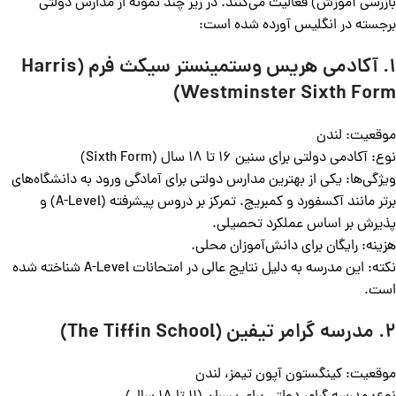
بازرسی آموزش) فعالیت می‌کنند. در زیر چند نمونه از مدارس دولتی
برجسته در انگلیس آورده شده است:
1. آکادمی هریس وستمینستر سیکث فرم (Harris
Westminster Sixth Form)
موقعیت: لندن
نوع: آکادمی دولتی برای سنین 16 تا 18 سال (Sixth Form)
ویژگی‌ها: یکی از بهترین مدارس دولتی برای آمادگی ورود به دانشگاه‌های
برتر مانند آکسفورد و کمبریج. تمرکز بر دروس پیشرفته (A-Level) و
پذیرش بر اساس عملکرد تحصیلی.
هزینه: رایگان برای دانش‌آموزان محلی.
نکته: این مدرسه به دلیل نتایج عالی در امتحانات A-Level شناخته شده
است.
2. مدرسه گرامر تیفین (The Tiffin School)
موقعیت: کینگستون آپون تیمز، لندن