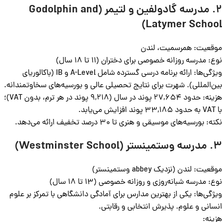
2. مدرسه گادولفین و لتیمر (Godolphin and
Latymer School)
موقعیت: همرسمیت، لندن
نوع: مدرسه روزانه خصوصی برای دختران (11 تا 18 سال)
ویژگی‌ها: ارائه برنامه درسی گسترده شامل A-Level و IB (باکالوریای
بین‌المللی). شهرت برای نتایج تحصیلی عالی و بورسیه‌های سخاوتمندانه.
هزینه: حدود 27,654 پوند در سال (9,218 پوند در هر ترم، بدون VAT)؛
با VAT به حدود 33,185 پوند افزایش می‌یابد.
نکته: بورسیه‌های موسیقی و هنری تا 30 درصد تخفیف ارائه می‌دهد.
3. مدرسه وستمینستر (Westminster School)
موقعیت: لندن (نزدیک abbey وستمینستر)
نوع: مدرسه شبانه‌روزی و روزانه خصوصی (13 تا 18 سال)
ویژگی‌ها: یکی از بهترین مدارس برای آمادگی دانشگاهی با تمرکز بر علوم
انسانی و علوم. پذیرش انتخابی و رقابتی.
هزینه: