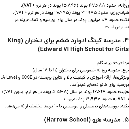
روزانه: حدود 47,688 پوند (15,896 پوند در هر ترم + VAT).
شبانه‌روزی: حدود 62,985 پوند (20,995 پوند در هر ترم + VAT).
نکته: حدود 1.4 میلیون پوند در سال برای بورسیه و کمک‌هزینه در
دسترس است.
4. مدرسه کینگ ادوارد ششم برای دختران (King
Edward VI High School for Girls)
موقعیت: بیرمنگام
نوع: مدرسه روزانه خصوصی برای دختران (11 تا 18 سال)
ویژگی‌ها: ارائه آموزش با کیفیت بالا و نتایج برجسته در GCSE و A-Level.
بورسیه برای خانواده‌های کم‌درآمد.
هزینه: حدود 16,614 پوند در سال (5,538 پوند در هر ترم، بدون VAT)؛
با VAT به حدود 19,937 پوند می‌رسد.
نکته: بورسیه‌های تحصیلی و موسیقی تا 10 درصد تخفیف ارائه می‌دهد.
5. مدرسه هرو (Harrow School)