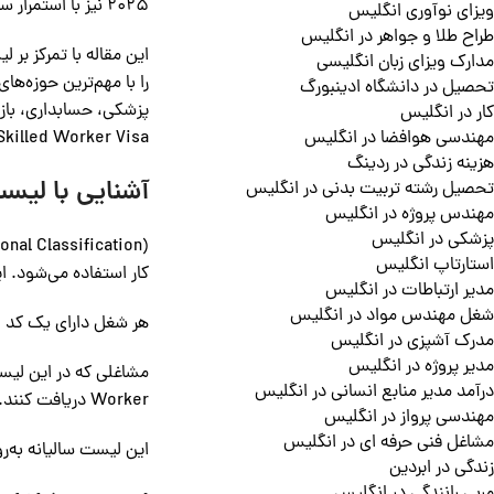
2025 نیز با استمرار سیستم جدید مهاجرتی، فرصت‌های شغلی فراوانی برای مهندسان، تکنسین‌ها، متخصصان حوزه IT، پزشکی و غیره به همراه دارد.
ویزای نوآوری انگلیس
طراح طلا و جواهر در انگلیس
مدارک ویزای زبان انگلیسی
تحصیل در دانشگاه ادینبورگ
پزشکی، حسابداری، بازا
کار در انگلیس
Skilled Worker Visa را توضیح خواهیم داد و اشاره‌ای به نحوه دریافت ویزا از طریق پلتفرم مهاجرتی آپیم خواهیم دا
مهندسی هوافضا در انگلیس
هزینه زندگی در ردینگ
آشنایی با لیست مشاغ
تحصیل رشته تربیت بدنی در انگلیس
مهندس پروژه در انگلیس
پزشکی در انگلیس
استارتاپ انگلیس
کار استفاده می‌شود. ا
مدیر ارتباطات در انگلیس
شغل مهندس مواد در انگلیس
هر شغل دارای یک کد SOC است که میزان مهارت، سطح حقوق و شرایط مربوط به آن را تعیین می‌کند.
مدرک آشپزی در انگلیس
مدیر پروژه در انگلیس
درآمد مدیر منابع انسانی در انگلیس
Worker دریافت کنند.
مهندسی پرواز در انگلیس
مشاغل فنی حرفه ای در انگلیس
این لیست سالیانه به‌روزرسانی می‌شود و سازمان‌هایی
زندگی در ابردین