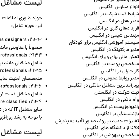
مربی رانندگی در انگلیس
لیست مشاغل مور
انواع مدارس انگلیس
شرایط ثبت شرکت در انگلیس
مدیر هتل در انگلیس
این حوزه شامل:
قراردادهای کاری در انگلیس
مهندس شیمی در انگلیس
2133: IT business analysts, architects and systems designers
سیستم آموزشی انگلیس برای کودکان
معمولاً با عناوینی مانند تحلیلگر کسب‌وکار IT، 
مدیر مارکتینگ در انگلیس
2134: Programmers and software development professionals
تمکن مالی برای ویزای انگلیس
شامل مشاغلی مانند برن
متخصص پوست در انگلیس
2135: Cyber security professionals
کار جنرال در انگلیس
مدیر روابط عمومی در انگلیس
متخصصان امنیت سایبری،
پردرآمدترین مشاغل خانگی در انگلیس
2136: IT quality and testing professionals
ثبت شرکت در انگلستان
شامل مشاغل تست نرم‌ا
وام بانکی در انگلیس
2139: Information technology professionals not elsewhere classified
رادیولوژیست در انگلیس
سایر مشاغل IT که در دسته‌های قبلی نباشند مانند مدیریت دیتابیس و تحلیل داده.
بازنشستگی در انگلیس
با توجه به رشد روزافزون فناوری
تغییرات جدید در روند صدور تأییدیه پذیرش
CAS از دانشگاه های انگلیس
لیست مشاغل م
متخصص بیهوشی در انگلیس