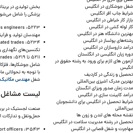
شغل برق کاری در انگلیس
شغل جوشکاری در انگلیس
بخش تولیدی در بریتان
شرایط جاب آفر انگلیس
پزشکی را شامل می‌شود
بازار کار خیاطی در انگلیس
کار لوله کشی در انگلیس
5223: Production and process engineers
بهترین دانشگاه هنر در انگلیس
مهندسان تولید و فرآی
رشته‌های پولساز در انگلیس
5234: Aircraft maintenance and related trades
درآمد داروسازان در انگلیس
تکنسین‌های نگهداری و
دوره زبان انگلیسی در انگلستان
5211 تا 5219: Skilled metal and electrical trades
آزمون های لازم برای ورود به رشته حقوق در
شامل جوشکارها، فلزکار
انگیس
با توجه به تحولاتی ما
تحصیل و زندگی در کاردیف
شغل
مهندس مکانیک 
بهترین مدرک آشپزی بین‌المللی
مدت زمان صدور ویزای انگستان
لیست مشاغل مورد 
درآمد کابینت سازی در انگلیس
شرایط تحصیل در انگلیس برای دانشجویان
بین‌المللی
نقشه محله های لندن و زون ها
حمل‌ونقل و تدارکات اف
تحصیل در رشته مدیریت سلامت در انگلیس
مهاجرت و شغل قصابی در انگلیس
3543: Project support officers