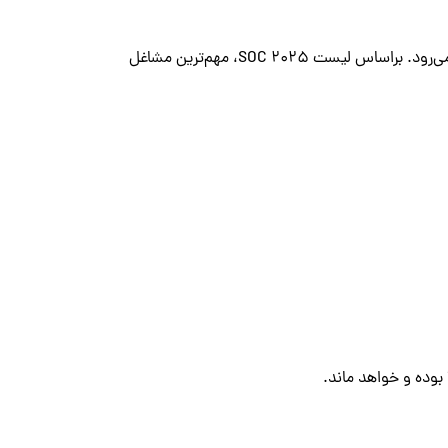
حوزه فناوری اطلاعات (IT) در بریتانیا رشد سریعی دارد و همواره از جمله مشاغل پرتقاضا به شمار می‌رود. براساس لیست SOC 2025، مهم‌ترین مشاغل