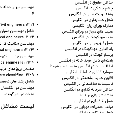
حداقل حقوق در انگلیس
چشم پزشکی در انگلیس
از:
رشته تربیت بدنی در انگلیس
شغل حسابداری در انگلیس
2121: Civil engineers
مدارک ویزای زبان انگلیسی
شامل مهندسان عمران و 
غیبت های مجاز در ویزای انگلیس
2122: Mechanical engineers
مدیر مهدکودک در انگلیس
شغل فیزیوتراپ در انگلیس
مهندسان مکانیک که در 
راه اندازی مهدکودک در انگلیس
2123: Electrical engineers
پرستار کودک در انگلیس
مهندسان برق و الکترون
راهنمای کامل خرید خانه در انگلیس
2124: Electronics engineers
آیا اقامت دائم انگلیس 10 ساله می شود؟
مختص پروژه‌های مرتبط 
سرمایه گذاری در املاک انگلیس
2129: Engineering professionals not elsewhere classified
قانون جدید پناهندگی در انگلیس
شامل رشته‌های تخصصی‌
تاسیسات ساختمانی در انگلیس
مهندسان در انگلستان ا
حداقل سرمایه گذاری در انگلیس
متخصص می‌گردند.
نقشه شهرهای بریتانیا
شغل طلاسازی در انگلیس
لیست مشاغل مو
درآمد تعمیرات موبایل در انگلیس