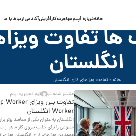
خانه
درباره آپیم
مهاجرت
کارآفرینی
آکادمی
ارتباط با ما
ها تفاوت ویزاه
انگلستان
خانه
»
تفاوت ویزاهای کاری انگلستان
منتشر شده در
تیم تحریریه آپیم
Worker انگلستان
انگلستان به عنوان یکی از مقاصد برتر برا
متنوعی را برای جذب نیروی کار ماهر از سر