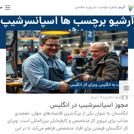
من
آپیم
پلتفرم مهاجرت سریع و مطمئن
آرشیو برچسب ها اسپانسرشیپ
انگلیس
خانه
»
اسپانسرشیپ انگلیس
مهاجرت به انگلیس
,
ویزای کار انگلیس
تیم تحریریه آپیم
مجوز اسپانسرشیپ در انگلیس
انگلستان به عنوان یکی از بزرگ‌ترین اقتصادهای جهان، مقصدی
جذاب برای نیروی کار متخصص و کارفرمایان بین‌المللی است. ویزای
کار انگلستان فرصتی برای افراد متخصص فراهم می‌کند تا در این