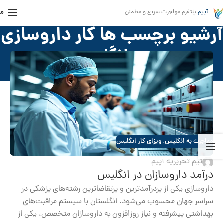
من
آپیم
پلتفرم مهاجرت سریع و مطمئن
آرشیو برچسب ها کار داروسازی
در انگلیس
خانه
»
کار داروسازی در انگلیس
مهاجرت به انگلیس
,
ویزای کار انگلیس
تیم تحریریه آپیم
درآمد داروسازان در انگلیس
داروسازی یکی از پردرآمدترین و پرتقاضاترین رشته‌های پزشکی در
سراسر جهان محسوب می‌شود. انگلستان با سیستم مراقبت‌های
بهداشتی پیشرفته و نیاز روزافزون به داروسازان متخصص، یکی از