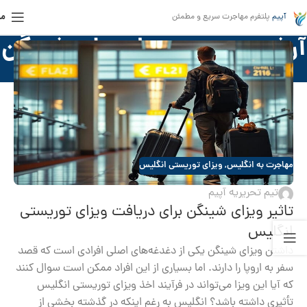
من
آپیم
پلتفرم مهاجرت سریع و مطمئن
آرشیو برچسب ها ویزای شینگن
خانه
»
ویزای شینگن
مهاجرت به انگلیس
,
ویزای توریستی انگلیس
تیم تحریریه آپیم
تاثیر ویزای شینگن برای دریافت ویزای توریستی
انگلیس
داشتن ویزای شینگن یکی از دغدغه‌های اصلی افرادی است که قصد
سفر به اروپا را دارند. اما بسیاری از این افراد ممکن است سوال کنند
که آیا این ویزا می‌تواند در فرآیند اخذ ویزای توریستی انگلیس
تأثیری داشته باشد؟ انگلیس به رغم اینکه در گذشته بخشی از