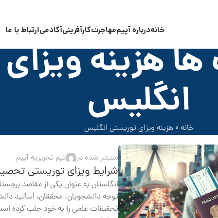
خانه
درباره آپیم
مهاجرت
کارآفرینی
آکادمی
ارتباط با ما
ها هزینه ویزای 
انگلیس
خانه
»
هزینه ویزای توریستی انگلیس
منتشر شده در
تیم تحریریه آپیم
شرایط ویزای توریستی تحصیل
انگلستان به عنوان یکی از مقاصد برجسته
توجه دانشجویان، محققان، اساتید دانشگا
تحقیقات علمی را به خود جلب کرده است.