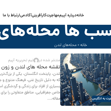
خانه
درباره آپیم
مهاجرت
کارآفرینی
آکادمی
ارتباط با ما
سب ها محله‌های 
خانه
»
محله‌های لندن
منتشر شده در
تیم تحریریه آپیم
نقشه محله های لندن و زون 
لندن، پایتخت انگلستان، یکی از بزرگ‌تر
که به دلیل تاریخ غنی، فرهنگ متنوع و ج
بسیاری از افراد برای زندگی و گردشگری ا
خاص جغرافیایی، مناطق متفاوتی را برای زن
مقاله،...
رت به انگلیس