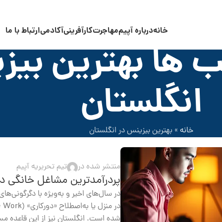
خانه
درباره آپیم
مهاجرت
کارآفرینی
آکادمی
ارتباط با ما
 ها بهترین بیز
انگلستان
خانه
»
بهترین بیزینس در انگلستان
منتشر شده در
تیم تحریریه آپیم
پردرآمدترین مشاغل خانگی د
در سال‌های اخیر و به‌ویژه با دگرگونی‌ها
شده است. انگلستان نیز از این قاعده مستث